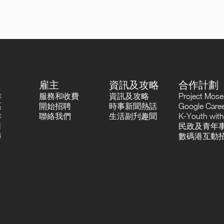
雇主
資訊及攻略
合作計劃
作
服務和收費
資訊及攻略
Project Mo
區
開始招聘
時事新聞熱話
Google Career
作
聯絡我們
生活副刋趣聞
K-Youth with
司
民政及青年事
尋
數碼港互動招