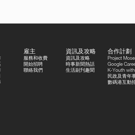
雇主
資訊及攻略
合作計劃
作
服務和收費
資訊及攻略
Project Mo
區
開始招聘
時事新聞熱話
Google Career
作
聯絡我們
生活副刋趣聞
K-Youth with
司
民政及青年事
尋
數碼港互動招