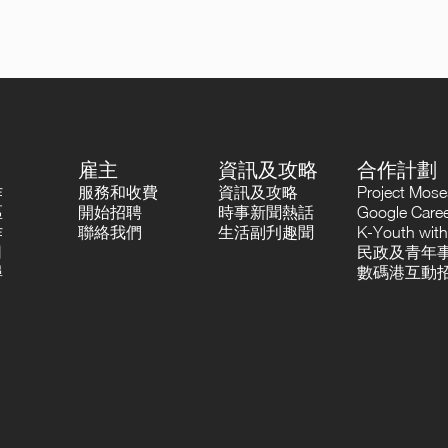
雇主
資訊及攻略
合作計劃
作
服務和收費
資訊及攻略
Project Mo
區
開始招聘
時事新聞熱話
Google Career
作
聯絡我們
生活副刋趣聞
K-Youth with
司
民政及青年事
尋
數碼港互動招