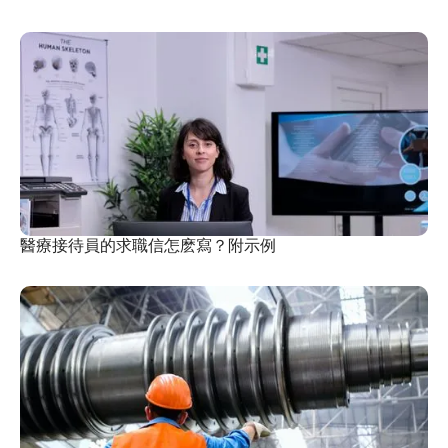
醫療接待員的求職信怎麽寫？附示例