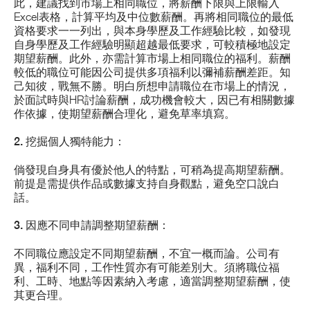
此，建議找到市場上相同職位，將薪酬下限與上限輸入
Excel表格，計算平均及中位數薪酬。再將相同職位的最低
資格要求一一列出，與本身學歷及工作經驗比較，如發現
自身學歷及工作經驗明顯超越最低要求，可較積極地設定
期望薪酬。此外，亦需計算市場上相同職位的福利。薪酬
較低的職位可能因公司提供多項福利以彌補薪酬差距。知
己知彼，戰無不勝。明白所想申請職位在市場上的情況，
於面試時與HR討論薪酬，成功機會較大，因已有相關數據
作依據，使期望薪酬合理化，避免草率填寫。
2. 挖掘個人獨特能力：
倘發現自身具有優於他人的特點，可稍為提高期望薪酬。
前提是需提供作品或數據支持自身觀點，避免空口說白
話。
3. 因應不同申請調整期望薪酬：
不同職位應設定不同期望薪酬，不宜一概而論。公司有
異，福利不同，工作性質亦有可能差別大。須將職位福
利、工時、地點等因素納入考慮，適當調整期望薪酬，使
其更合理。