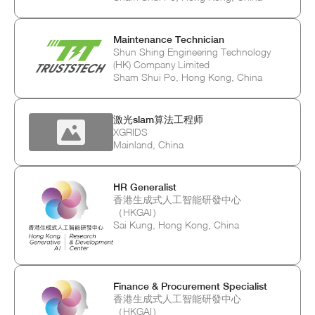
Maintenance Technician
Shun Shing Engineering Technology
(HK) Company Limited
Sham Shui Po, Hong Kong, China
激光slam算法工程师
XGRIDS
Mainland, China
HR Generalist
香港生成式人工智能研發中心
（HKGAI）
Sai Kung, Hong Kong, China
Finance & Procurement Specialist
香港生成式人工智能研發中心
（HKGAI）