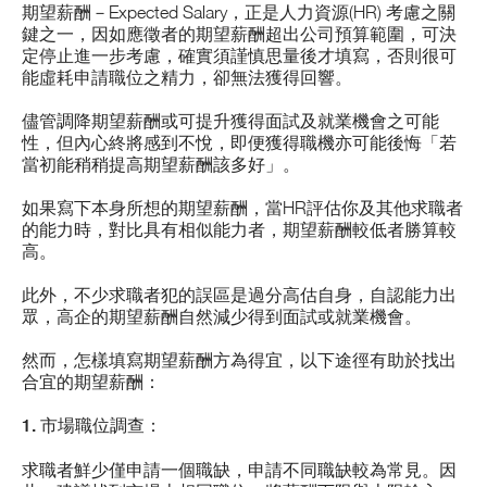
期望薪酬－Expected Salary，正是人力資源(HR) 考慮之關
鍵之一，因如應徵者的期望薪酬超出公司預算範圍，可決
定停止進一步考慮，確實須謹慎思量後才填寫，否則很可
能虛耗申請職位之精力，卻無法獲得回響。
儘管調降期望薪酬或可提升獲得面試及就業機會之可能
性，但內心終將感到不悅，即便獲得職機亦可能後悔「若
當初能稍稍提高期望薪酬該多好」。
如果寫下本身所想的期望薪酬，當HR評估你及其他求職者
的能力時，對比具有相似能力者，期望薪酬較低者勝算較
高。
此外，不少求職者犯的誤區是過分高估自身，自認能力出
眾，高企的期望薪酬自然減少得到面試或就業機會。
然而，怎樣填寫期望薪酬方為得宜，以下途徑有助於找出
合宜的期望薪酬：
1. 市場職位調查：
求職者鮮少僅申請一個職缺，申請不同職缺較為常見。因