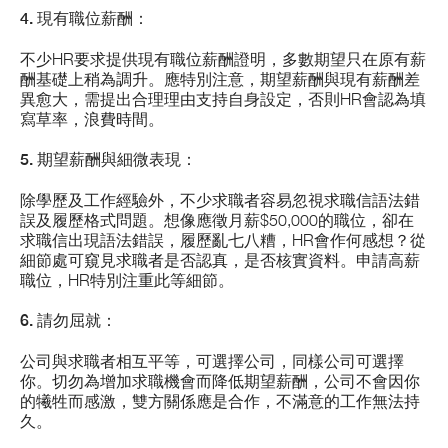
4. 現有職位薪酬：
不少HR要求提供現有職位薪酬證明，多數期望只在原有薪
酬基礎上稍為調升。應特別注意，期望薪酬與現有薪酬差
異愈大，需提出合理理由支持自身設定，否則HR會認為填
寫草率，浪費時間。
5. 期望薪酬與細微表現：
除學歷及工作經驗外，不少求職者容易忽視求職信語法錯
誤及履歷格式問題。想像應徵月薪$50,000的職位，卻在
求職信出現語法錯誤，履歷亂七八糟，HR會作何感想？從
細節處可窺見求職者是否認真，是否核實資料。申請高薪
職位，HR特別注重此等細節。
6. 請勿屈就：
公司與求職者相互平等，可選擇公司，同樣公司可選擇
你。切勿為增加求職機會而降低期望薪酬，公司不會因你
的犧牲而感激，雙方關係應是合作，不滿意的工作無法持
久。