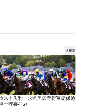
更多
鎗六十失利！永遠美麗奪得富衛保險
軍一哩賽桂冠