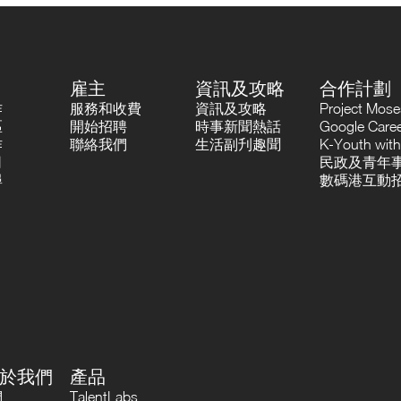
雇主
資訊及攻略
合作計劃
作
服務和收費
資訊及攻略
Project Mo
區
開始招聘
時事新聞熱話
Google Career
作
聯絡我們
生活副刋趣聞
K-Youth with
司
民政及青年事
尋
數碼港互動招
於我們
產品
們
TalentLabs