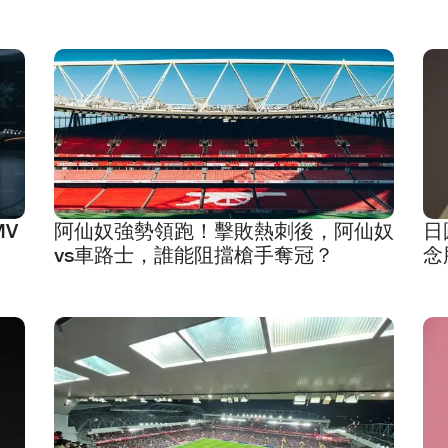
日
MV
阿仙奴強勢領跑！擊敗熱刺後，阿仙奴
念
vs車路士，誰能阻擋槍手奪冠？