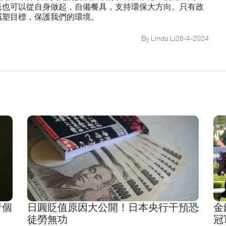
民也可以從自身做起，自備餐具，支持環保大方向。只有政
減塑目標，保護我們的環境。
By Linda Li
26
-
4
-
2024
者個
日圓貶值原因大公開！日本央行干預恐
金
徒勞無功
冠