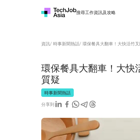
搜尋工作
資訊及攻略
資訊
/
時事新聞熱話
/
環保餐具大翻車！大快活竹叉
環保餐具大翻車！大快
質疑
時事新聞熱話
分享到