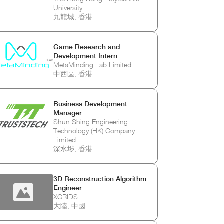
University
九龍城, 香港
Game Research and
Development Intern
MetaMinding Lab Limited
中西區, 香港
Business Development
Manager
Shun Shing Engineering
Technology (HK) Company
Limited
深水埗, 香港
3D Reconstruction Algorithm
Engineer
XGRIDS
大陸, 中國