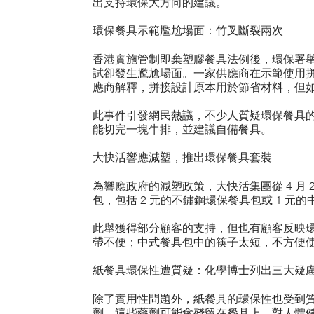
出支持環保大方向的建議。
環保餐具示範尷尬場面：竹叉斷裂兩次
香港實施管制即棄塑膠餐具法例後，環保署
試卻發生尷尬場面。一家供應商在示範使用
應商解釋，拼接設計原本用於節省材料，但
此事件引發網民熱議，不少人質疑環保餐具
能切完一塊牛排，並建議自備餐具。
大快活響應減塑，推出環保餐具套裝
為響應政府的減塑政策，大快活集團從 4 月
包，包括 2 元的不鏽鋼環保餐具包或 1 元
此舉獲得部分顧客的支持，但也有顧客反映
帶不便；中式餐具包中的筷子太短，不方便
紙餐具環保性遭質疑：化學博士列出三大疑
除了實用性問題外，紙餐具的環保性也受到
劑，這些藥劑可能會殘留在餐具上，對人體