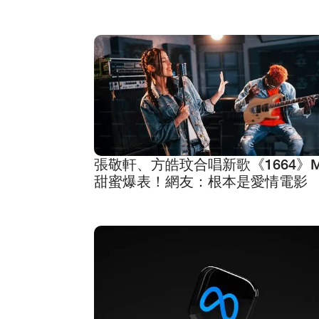
張敬軒、方皓玟合唱新歌《1664》
甜蜜爆表！網友：根本是愛情電影