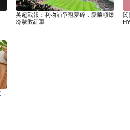
英超戰報：利物浦爭冠夢碎，愛華頓爆
閔
冷擊敗紅軍
H
次，