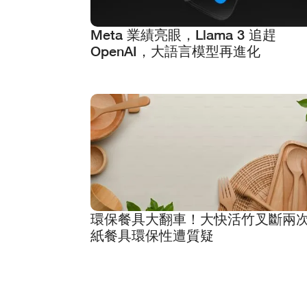
Meta 業績亮眼，Llama 3 追趕
OpenAI，大語言模型再進化
環保餐具大翻車！大快活竹叉斷兩
紙餐具環保性遭質疑