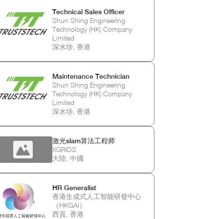
Technical Sales Officer
Shun Shing Engineering
Technology (HK) Company
Limited
深水埗, 香港
Maintenance Technician
Shun Shing Engineering
Technology (HK) Company
Limited
深水埗, 香港
激光slam算法工程师
XGRIDS
大陸, 中國
HR Generalist
香港生成式人工智能研發中心
（HKGAI）
西貢, 香港