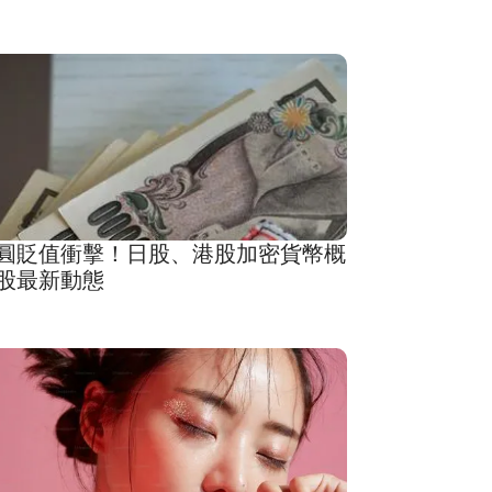
圓貶值衝擊！日股、港股加密貨幣概
股最新動態