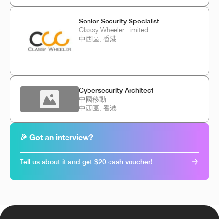
Senior Security Specialist
Classy Wheeler Limited
中西區, 香港
Cybersecurity Architect
中國移動
中西區, 香港
🎉 Got an interview?
Tell us about it and get $20 cash voucher!