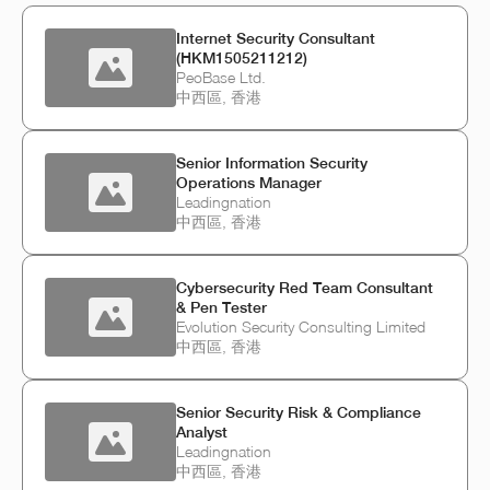
Internet Security Consultant
(HKM1505211212)
PeoBase Ltd.
中西區, 香港
Senior Information Security
Operations Manager
Leadingnation
中西區, 香港
Cybersecurity Red Team Consultant
& Pen Tester
Evolution Security Consulting Limited
中西區, 香港
Senior Security Risk & Compliance
Analyst
Leadingnation
中西區, 香港