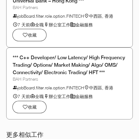
Universal Bank – Hong Kong ***
BAH Partners
jobBoard.filter.role.option.FINTECH
中西區, 香港
7 天前
全職
辦公室工作
金融服務
收藏
*** C++ Developer/ Low Latency/ High Frequency
Trading/ Options/ Market Making/ Algo/ OMS/
Connectivity/ Electronic Trading/ HFT ***
BAH Partners
jobBoard.filter.role.option.FINTECH
中西區, 香港
7 天前
全職
辦公室工作
金融服務
收藏
更多相似工作