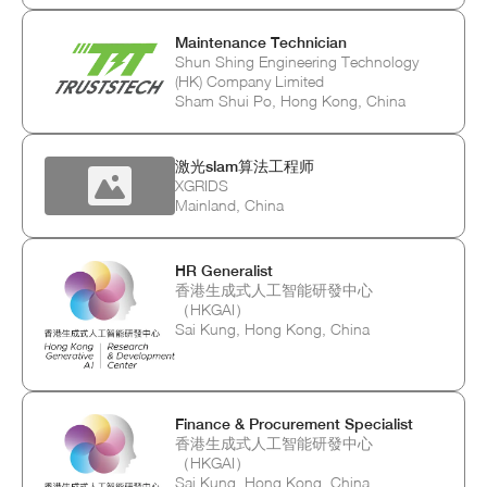
Maintenance Technician
Shun Shing Engineering Technology
(HK) Company Limited
Sham Shui Po, Hong Kong, China
激光slam算法工程师
XGRIDS
Mainland, China
HR Generalist
香港生成式人工智能研發中心
（HKGAI）
Sai Kung, Hong Kong, China
Finance & Procurement Specialist
香港生成式人工智能研發中心
（HKGAI）
Sai Kung, Hong Kong, China