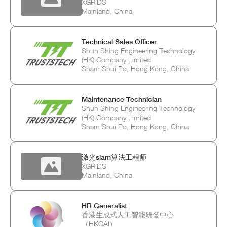
XGRIDS
Mainland, China
Technical Sales Officer
Shun Shing Engineering Technology
(HK) Company Limited
Sham Shui Po, Hong Kong, China
Maintenance Technician
Shun Shing Engineering Technology
(HK) Company Limited
Sham Shui Po, Hong Kong, China
激光slam算法工程师
XGRIDS
Mainland, China
HR Generalist
香港生成式人工智能研發中心
（HKGAI）