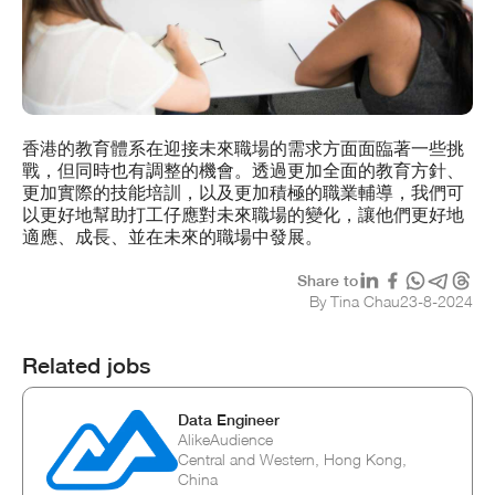
香港的教育體系在迎接未來職場的需求方面面臨著一些挑
戰，但同時也有調整的機會。透過更加全面的教育方針、
更加實際的技能培訓，以及更加積極的職業輔導，我們可
以更好地幫助打工仔應對未來職場的變化，讓他們更好地
適應、成長、並在未來的職場中發展。
Share to
By Tina Chau
23
-
8
-
2024
Related jobs
Data Engineer
AlikeAudience
Central and Western, Hong Kong,
China