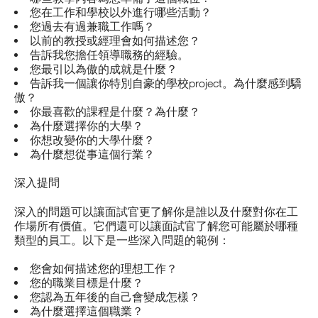
您在工作和學校以外進行哪些活動？
您過去有過兼職工作嗎？
以前的教授或經理會如何描述您？
告訴我您擔任領導職務的經驗。
您最引以為傲的成就是什麼？
告訴我一個讓你特別自豪的學校project。為什麼感到驕
傲？
你最喜歡的課程是什麼？為什麼？
為什麼選擇你的大學？
你想改變你的大學什麼？
為什麼想從事這個行業？
深入提問
深入的問題可以讓面試官更了解你是誰以及什麼對你在工
作場所有價值。它們還可以讓面試官了解您可能屬於哪種
類型的員工。以下是一些深入問題的範例：
您會如何描述您的理想工作？
您的職業目標是什麼？
您認為五年後的自己會變成怎樣？
為什麼選擇這個職業？