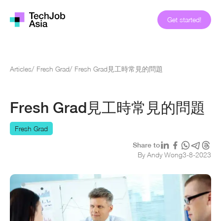
Get started!
Articles
/
Fresh Grad
/
Fresh Grad見工時常見的問題
Fresh Grad見工時常見的問題
Fresh Grad
Share to
By Andy Wong
3
-
8
-
2023