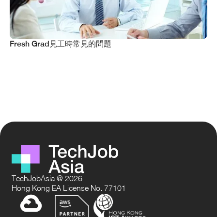
Fresh Grad見工時常見的問題
TechJobAsia @ 2026
Hong Kong EA License No. 77101