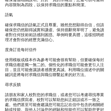
內容限制為四段，以保持求職信的重點和簡潔。
語氣
確保求職信的語氣正式且尊重。雖然您想顯得自信，但請
確保您仍然顯得誠實和謙虛。保持措辭簡單明了，避免讀
者對任何技術術語感到困惑。舉例時要具體，這樣招聘經
理才會對你的經歷充滿信心。
度身訂造每封信件
使用模板或樣本作為參考可能會很有幫助，但要確保每封
求職信都是獨一無二的。個性化的求職信可能會更引人注
目，並且可能會讓讀者感覺更真誠。利用職位描述中的關
鍵詞是將每封求職信與職位聯繫起來的好方法。
尋求反饋
請朋友和家人校對您的求職信，或者您可以考慮尋找專業
的求職信撰寫者。校對可以幫助您糾正錯誤或不一致之
處。他們甚至可能會建議您可能忘記在信中包含的相關經
驗或技能。與他人討論您的經驗和技能也可以幫助您更好