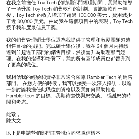
在我之前擔任 Toy Tech 的助理部門經理期間，我幫助領導
了一項升級 Toy Tech 銷售軟件的計劃。實施新軟件一年
後，Toy Tech 的收入增加了超過 100,000 美元，費用減少
了近 30,000 美元。由於我在這個項目中的表現，Toy Tech
授予我年度最佳員工獎。
我的銷售管理碩士學位還為我提供了管理和激勵團隊超越
銷售目標的技能。完成碩士學位後，我在 24 個月內持續
達到並超過了部門的銷售目標，然後晉升為助理部門經
理。在我的指導和培養下，我的所有團隊成員也都晉升到
了更高的職位。
我相信我的經驗和資格非常適合領導 Rambler Tech 的銷售
部門。 在您方便的時候，我可以接受一次深入採訪，以進
一步討論我擔任此職位的資格以及我如何幫助推進
Rambler tech 的目標。我期待盡快與您交談。 感謝您的時
間和考慮。
此致，
陳大文
以下是申請營銷部門主管職位的求職信樣本：