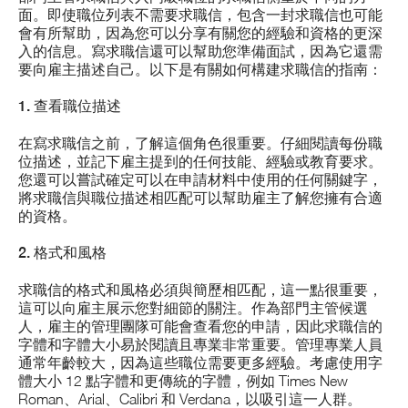
面。即使職位列表不需要求職信，包含一封求職信也可能
會有所幫助，因為您可以分享有關您的經驗和資格的更深
入的信息。寫求職信還可以幫助您準備面試，因為它還需
要向雇主描述自己。以下是有關如何構建求職信的指南：
1. 查看職位描述
在寫求職信之前，了解這個角色很重要。仔細閱讀每份職
位描述，並記下雇主提到的任何技能、經驗或教育要求。
您還可以嘗試確定可以在申請材料中使用的任何關鍵字，
將求職信與職位描述相匹配可以幫助雇主了解您擁有合適
的資格。
2. 格式和風格
求職信的格式和風格必須與簡歷相匹配，這一點很重要，
這可以向雇主展示您對細節的關注。作為部門主管候選
人，雇主的管理團隊可能會查看您的申請，因此求職信的
字體和字體大小易於閱讀且專業非常重要。管理專業人員
通常年齡較大，因為這些職位需要更多經驗。考慮使用字
體大小 12 點字體和更傳統的字體，例如 Times New
Roman、Arial、Calibri 和 Verdana，以吸引這一人群。