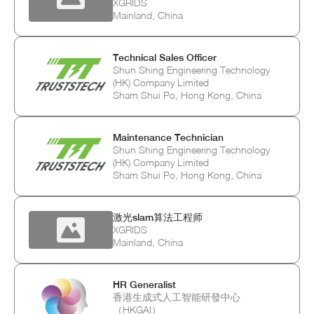
XGRIDS
Mainland, China
Technical Sales Officer
Shun Shing Engineering Technology
(HK) Company Limited
Sham Shui Po, Hong Kong, China
Maintenance Technician
Shun Shing Engineering Technology
(HK) Company Limited
Sham Shui Po, Hong Kong, China
激光slam算法工程师
XGRIDS
Mainland, China
HR Generalist
香港生成式人工智能研發中心
（HKGAI）