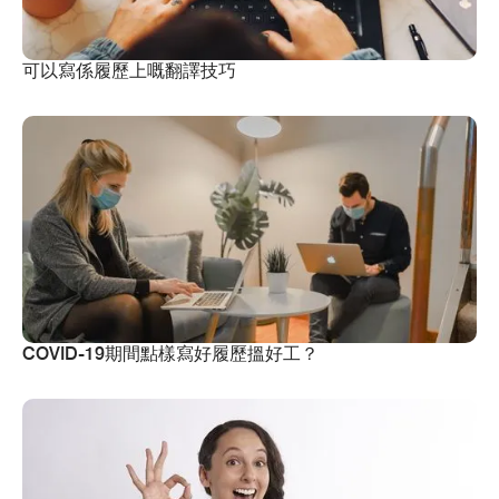
可以寫係履歷上嘅翻譯技巧
COVID-19期間點樣寫好履歷搵好工？