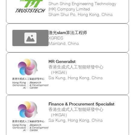
Shun Shing Engineering Technology
(HK) Company Limited
Sham Shui Po, Hong Kong, China
激光slam算法工程师
XGRIDS
Mainland, China
HR Generalist
香港生成式人工智能研發中心
（HKGAI）
Sai Kung, Hong Kong, China
Finance & Procurement Specialist
香港生成式人工智能研發中心
（HKGAI）
Sai Kung, Hong Kong, China