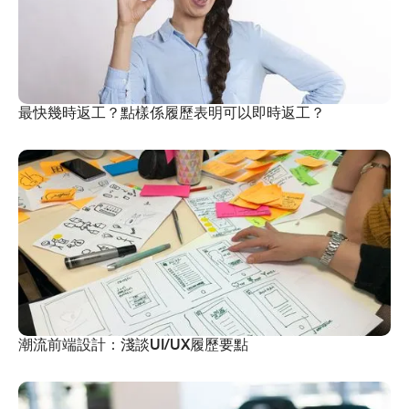
最快幾時返工？點樣係履歷表明可以即時返工？
潮流前端設計：淺談UI/UX履歷要點