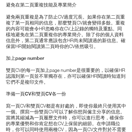
避免在第二頁重複技能及專業簡介
避免兩頁重複是為了防止CV過度冗長。如果你在第二頁重
複了第一頁相同的信息，那麼雙頁CV就會變得多餘。重複
的內容可能會令HR忽略你在CV上記錄的獨特及重點。同
樣地避免在第二頁重複你的專業簡介。除了你的個人資料
信息外，第二頁通常應該包含HR尚未閱讀過的新信息。確
保當HR開始閱讀第二頁時你的CV依然吸引。
加上page number
雙頁CV的每一頁加上page number是很重要的，以確保HR
認識到第一頁並不單獨存在，亦可以確保HR閱讀時知道到
它們不是複印文件。
準備一頁CV和雙頁CV各一份
寫一頁CV和雙頁CV都是有好處的，即使你最終只使用其中
一個。撰寫一份雙頁CV可以了解你想與僱主分享的信息。
當將其縮減為一頁履歷文件時，你可以進行思考，碓保你
的專業優勢和你肯定想在CV上保留的細節。在申請職位
時，你可以同時使用兩種CV，因為一頁CV文件對於不需要