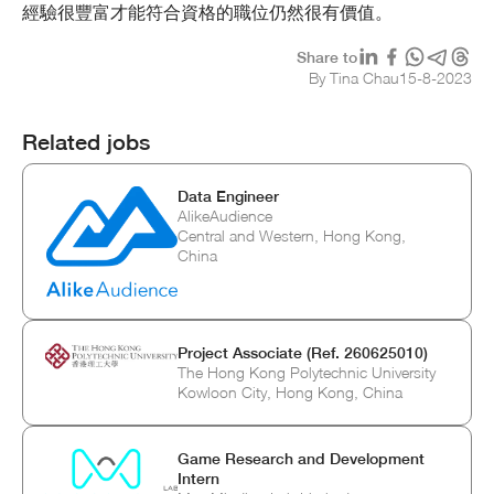
經驗很豐富才能符合資格的職位仍然很有價值。
Share to
By Tina Chau
15
-
8
-
2023
Related jobs
Data Engineer
AlikeAudience
Central and Western, Hong Kong,
China
Project Associate (Ref. 260625010)
The Hong Kong Polytechnic University
Kowloon City, Hong Kong, China
Game Research and Development
Intern