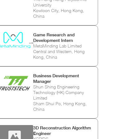
University
Kowloon City, Hong Kong,
China
Game Research and
Development Intern
MetaMinding Lab Limited
Central and Western, Hong
Kong, China
Business Development
Manager
Shun Shing Engineering
Technology (HK) Company
Limited
Sham Shui Po, Hong Kong,
China
3D Reconstruction Algorithm
Engineer
XGRIDS