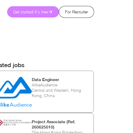
Get started! It's free
For Recruiter
ated jobs
Data Engineer
AlikeAudience
Central and Western, Hong
Kong, China
Project Associate (Ref.
260625010)
The Hong Kong Polytechnic