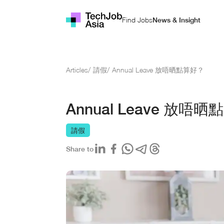
Find Jobs
News & Insight
Articles
/
請假
/
Annual Leave 放唔晒點算好？
Annual Leave 放唔
請假
Share to