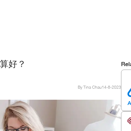
晒點算好？
Rel
By Tina Chau
14
-
8
-
2023