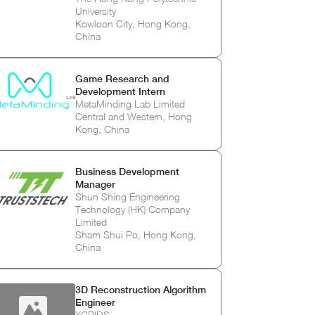
University
Kowloon City, Hong Kong,
China
Game Research and
Development Intern
MetaMinding Lab Limited
Central and Western, Hong
Kong, China
Business Development
Manager
Shun Shing Engineering
Technology (HK) Company
Limited
Sham Shui Po, Hong Kong,
China
3D Reconstruction Algorithm
Engineer
XGRIDS