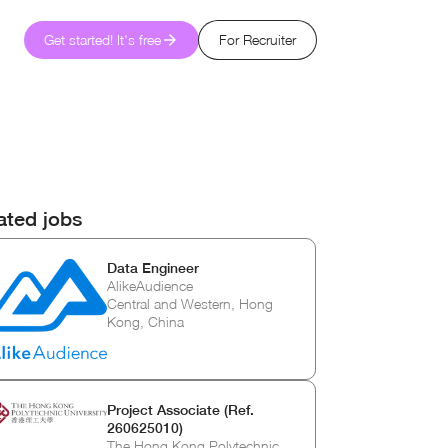
Get started! It's free
For Recruiter
ated jobs
Data Engineer
AlikeAudience
Central and Western, Hong
Kong, China
Project Associate (Ref.
260625010)
The Hong Kong Polytechnic