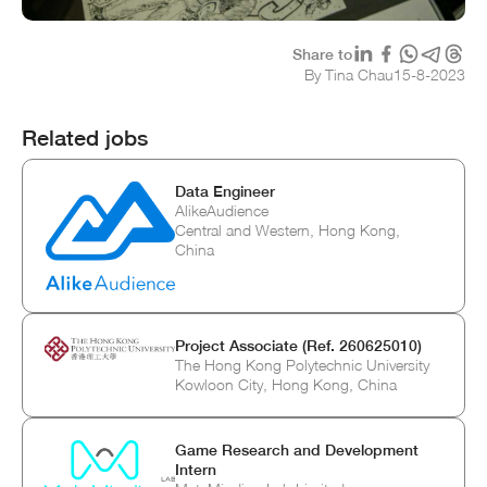
Share to
By Tina Chau
15
-
8
-
2023
Related jobs
Data Engineer
AlikeAudience
Central and Western, Hong Kong,
China
Project Associate (Ref. 260625010)
The Hong Kong Polytechnic University
Kowloon City, Hong Kong, China
Game Research and Development
Intern