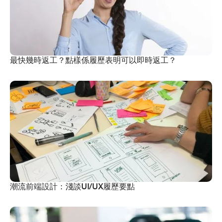
最快幾時返工？點樣係履歷表明可以即時返工？
潮流前端設計：淺談UI/UX履歷要點