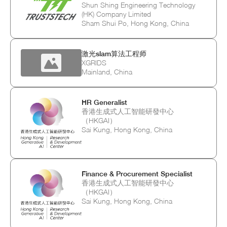
Shun Shing Engineering Technology
(HK) Company Limited
Sham Shui Po, Hong Kong, China
激光slam算法工程师
XGRIDS
Mainland, China
HR Generalist
香港生成式人工智能研發中心
（HKGAI）
Sai Kung, Hong Kong, China
Finance & Procurement Specialist
香港生成式人工智能研發中心
（HKGAI）
Sai Kung, Hong Kong, China