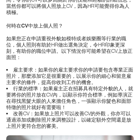
當然你都可以將個人照放上CV，因為HR可能覺得你為人
積極。
何時在
CV
中放上個人照？
如果您正在申請重視外貌如模特或者娛樂圈等行業的職
位，個人照則有助於HR做出選角決定，令HR印象更深
刻，有助你的職位申請。以下情況你可能希望在CV上放正
面照：
雇主要求：如果你的雇主要求你的申請要包含專業正面
照片，那麼添加它是很重要的，以展示你的細心和留意雇
主要求的條件，提高你收到工作的機會。
行業的標準：如果雇主正在招募具有特定外貌的人，就
要將你的照片放在CV內，以顯示你符合標準，例如導演正
在尋找黑髮大眼的人來擔任角色，一張顯示你髮色和面部
特徵的照片就好有需要啦！
改善CV：如果放上照片可以改善CV的外觀，你亦可以
通過添加或刪除照片來調整設計，以確定額外空間還是放
上照片更符合您的審美。