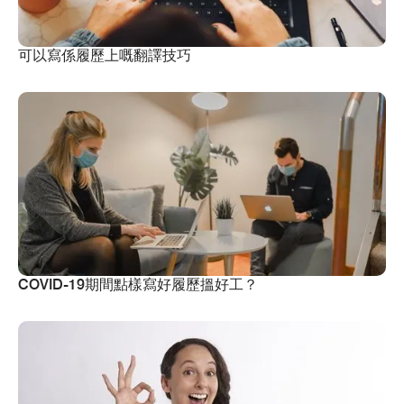
可以寫係履歷上嘅翻譯技巧
COVID-19期間點樣寫好履歷搵好工？