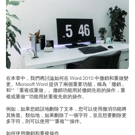
在本章中，我們將討論如何在 Word 2010 中撤銷和重做變
更。Microsoft Word 提供了兩個重要功能，稱為「撤銷」
和**「
重複
或
重做
」
。撤銷功能用於撤銷先前的操作，
重
複
或
重做**功能用於重複先前的操作。
例如，如果您錯誤地刪除了文本，您可以使用
撤消
功能將
其恢復。類似地，如果刪除了一個字符，並且想要刪除更
多字符，則可以使用“**重複”**操作。
如何使用撤銷和重複操作