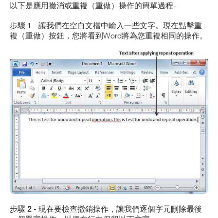
以下是應用撤消
或
重複
（重做）操作的簡單過程-
步驟 1
- 讓我們在空白文檔中輸入一些文字。現在點擊
重
複
（重做）按鈕，您將看到Word將為您重複相同的操作。
步驟 2
- 現在要檢查
撤銷
操作，讓我們逐個字元刪除最後