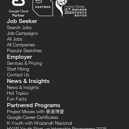
Job Seeker
Search Jobs
Job Campaigns
All Jobs
All Companies
Popular Searches
Employer
Services & Pricing
Start Hiring
Contact Us
News & Insights
News & Insights
Hot Topics
Fun Facts
Partnered Programs
Project Moses with 香港博愛
Google Career Certificates
K-Youth with Khazanah Nasional
HYAB Youth Start-up Internship Programme 2025