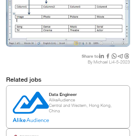
Share to
By Michael Li
4
-
5
-
2023
Related jobs
Data Engineer
AlikeAudience
Central and Western, Hong Kong,
China