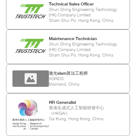
Technical Sales Officer
Shun Shing Engineering Technology
(HK) Company Limited
Sham Shui Po, Hong Kong, China
Maintenance Technician
Shun Shing Engineering Technology
(HK) Company Limited
Sham Shui Po, Hong Kong, China
激光slam算法工程师
XGRIDS
Mainland, China
HR Generalist
香港生成式人工智能研發中心
（HKGAI）
Sai Kung, Hong Kong, China